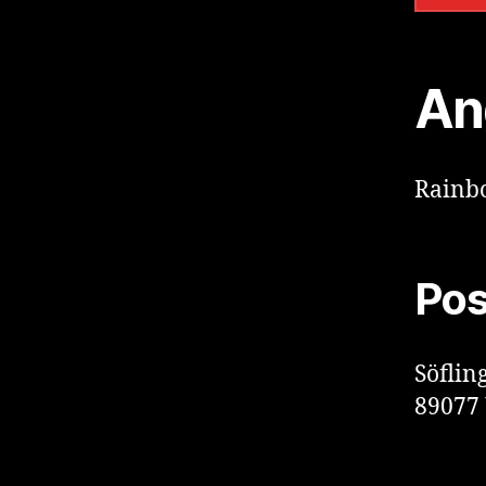
An
Rainb
Pos
Söfling
89077