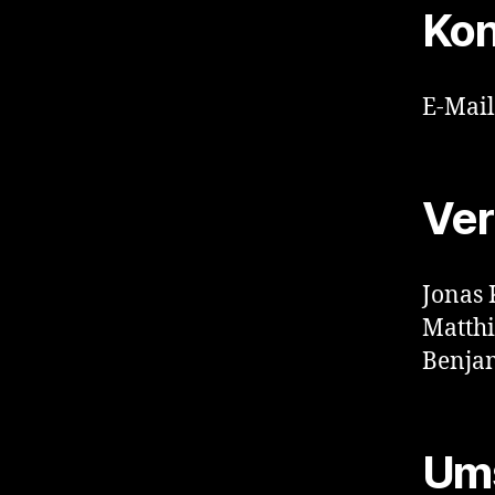
Kon
E-Mail
Ver
Jonas 
Matthi
Benja
Ums