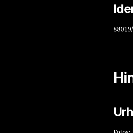
Ide
88019
Hi
Urh
Fotos: