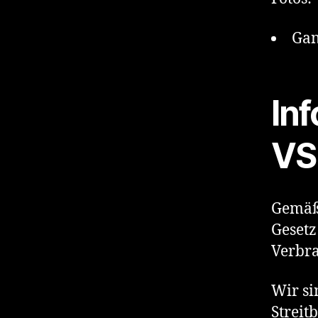
Gan
In
VS
Gemäß 
Gesetz
Verbra
Wir si
Streit