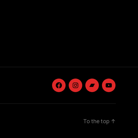
Facebook
Instagram
Bandcamp
YouTube
To the top
↑