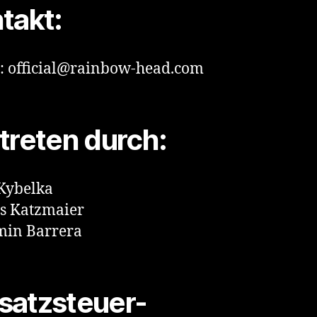
takt:
: official@rainbow-head.com
treten durch:
Kybelka
s Katzmaier
min Barrera
atzsteuer-