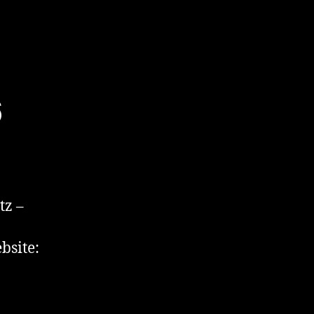
6
tz –
bsite: