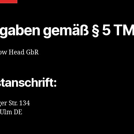
gaben gemäß § 5 TM
ow Head GbR
tanschrift:
er Str. 134
 Ulm DE